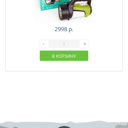
2998 р.
-
+
В КОРЗИНУ