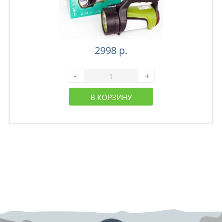
2998 р.
-
+
В КОРЗИНУ