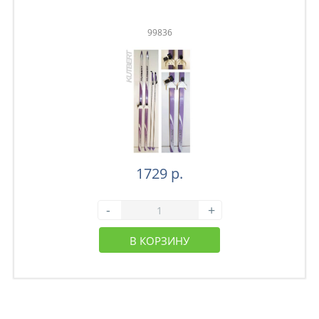
99836
1729 р.
-
+
В КОРЗИНУ