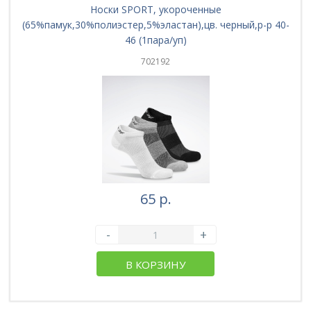
Носки SPORT, укороченные
(65%памук,30%полиэстер,5%эластан),цв. черный,р-р 40-
46 (1пара/уп)
702192
65 р.
-
+
В КОРЗИНУ