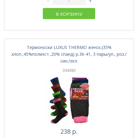
-
+
В КОРЗИНУ
Термоноски LUXUS THERMO женск.(35%
хлоп.,45%полиэст.,20% спанд) р.36-41, 3 пары/уп., роз./
син./зел.
304380
238 р.