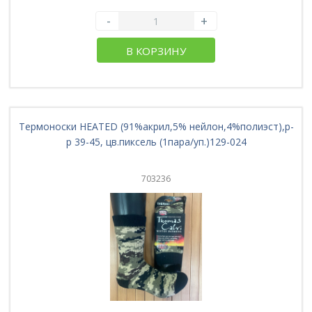
-
+
В КОРЗИНУ
Термоноски HEATED (91%акрил,5% нейлон,4%полиэст),р-
р 39-45, цв.пиксель (1пара/уп.)129-024
703236