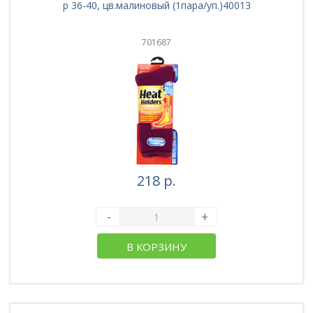
р 36-40, цв.малиновый (1пара/уп.)40013
701687
218 р.
-
+
В КОРЗИНУ