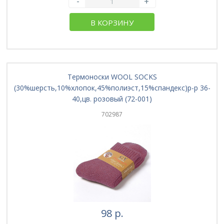
-
+
В КОРЗИНУ
Термоноски WOOL SOCKS
(30%шерсть,10%хлопок,45%полиэст,15%спандекс)р-р 36-
40,цв. розовый (72-001)
702987
98 р.