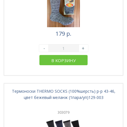
179 р.
-
+
В КОРЗИНУ
Термоноски THERMO SOCKS (100%шерсть) р-р 43-46,
цвет бежевый меланж (1пара/уп)129-003
303079