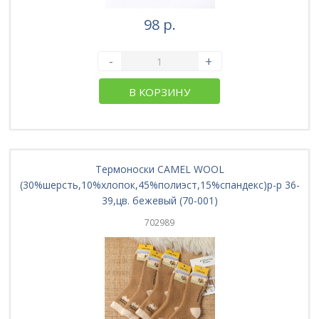
98 р.
-
+
В КОРЗИНУ
Термоноски CAMEL WOOL
(30%шерсть,10%хлопок,45%полиэст,15%спандекс)р-р 36-
39,цв. бежевый (70-001)
702989