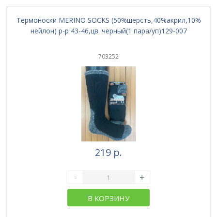
Термоноски MERINO SOCKS (50%шерсть,40%акрил,10%
нейлон) р-р 43-46,цв. черный(1 пара/уп)129-007
703252
219 р.
-
+
В КОРЗИНУ