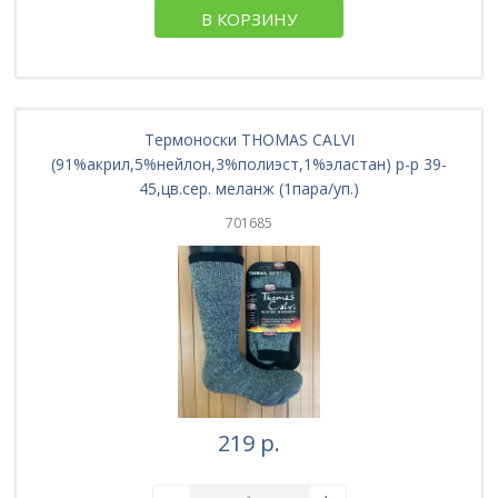
В КОРЗИНУ
Термоноски THOMAS CALVI
(91%акрил,5%нейлон,3%полиэст,1%эластан) р-р 39-
45,цв.сер. меланж (1пара/уп.)
701685
219 р.