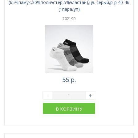
(65%памук,30%полиэстер,5%эластан),цв. серый,р-р 40-46
(1пара/уп)
702190
55 р.
-
+
В КОРЗИНУ