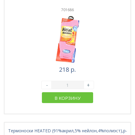
701686
218 р.
-
+
В КОРЗИНУ
Термоноски HEATED (91%акрил,5% нейлон,4%полиэст),р-