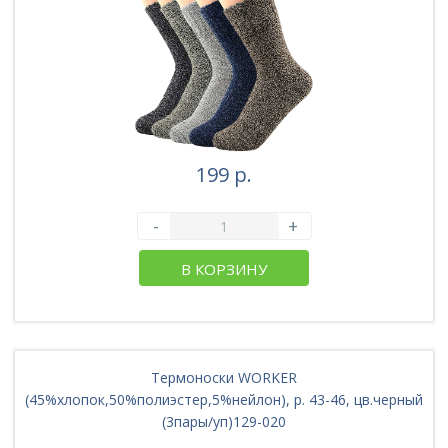
199 р.
-
+
В КОРЗИНУ
Термоноски WORKER
(45%хлопок,50%полиэстер,5%нейлон), р. 43-46, цв.черный
(3пары/уп)129-020