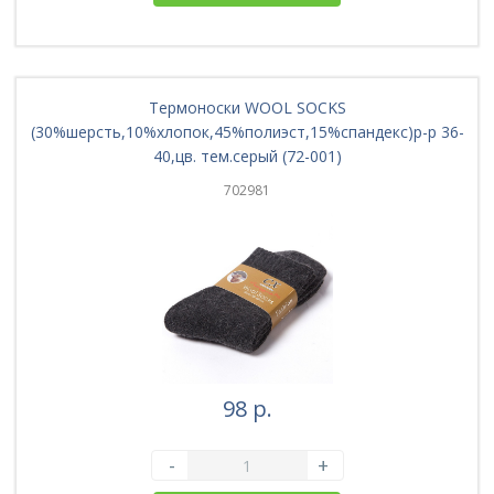
Термоноски WOOL SOCKS
(30%шерсть,10%хлопок,45%полиэст,15%спандекс)р-р 36-
40,цв. тем.серый (72-001)
702981
98 р.
-
+