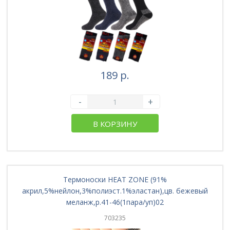
189 р.
-
+
В КОРЗИНУ
Термоноски HEAT ZONE (91%
акрил,5%нейлон,3%полиэст.1%эластан),цв. бежевый
меланж,р.41-46(1пара/уп)02
703235