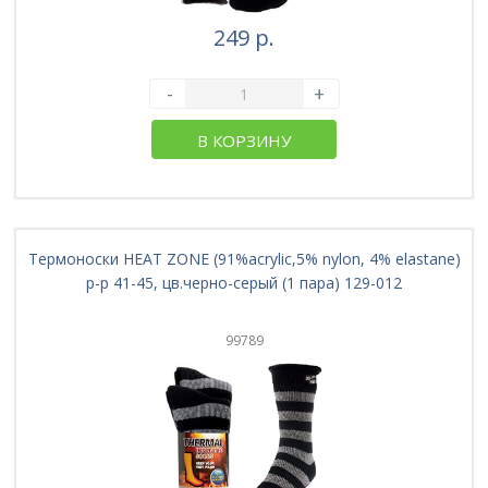
249 р.
-
+
В КОРЗИНУ
Термоноски HEAT ZONE (91%acrylic,5% nylon, 4% elastane)
р-р 41-45, цв.черно-серый (1 пара) 129-012
99789