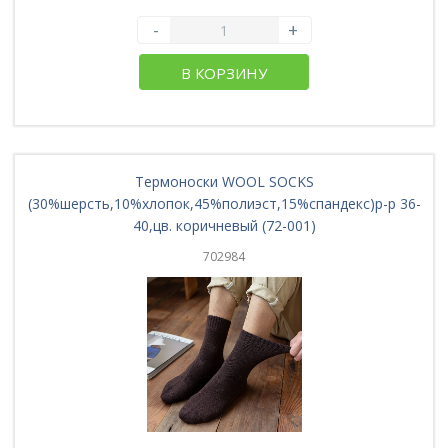
-
+
В КОРЗИНУ
Термоноски WOOL SOCKS
(30%шерсть,10%хлопок,45%полиэст,15%спандекс)р-р 36-
40,цв. коричневый (72-001)
702984