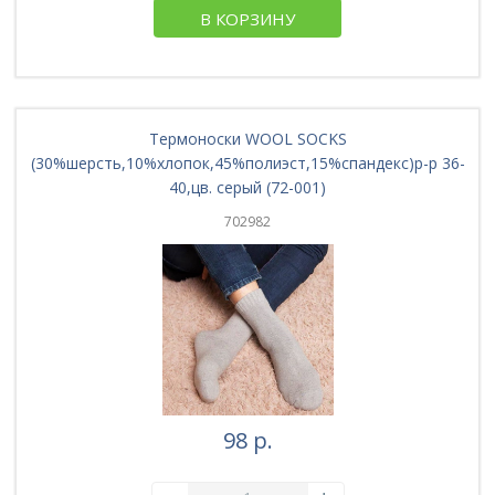
В КОРЗИНУ
Термоноски WOOL SOCKS
(30%шерсть,10%хлопок,45%полиэст,15%спандекс)р-р 36-
40,цв. серый (72-001)
702982
98 р.