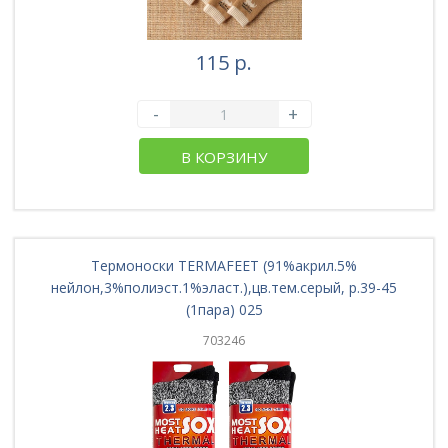
115 р.
-
+
В КОРЗИНУ
Термоноски TERMAFEET (91%акрил.5%
нейлон,3%полиэст.1%эласт.),цв.тем.серый, р.39-45
(1пара) 025
703246