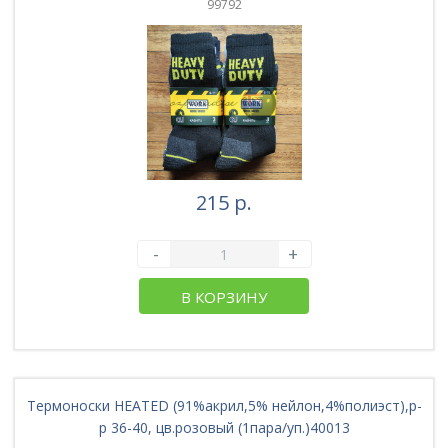
99792
215 р.
-
+
В КОРЗИНУ
Термоноски HEATED (91%акрил,5% нейлон,4%полиэст),р-
р 36-40, цв.розовый (1пара/уп.)40013