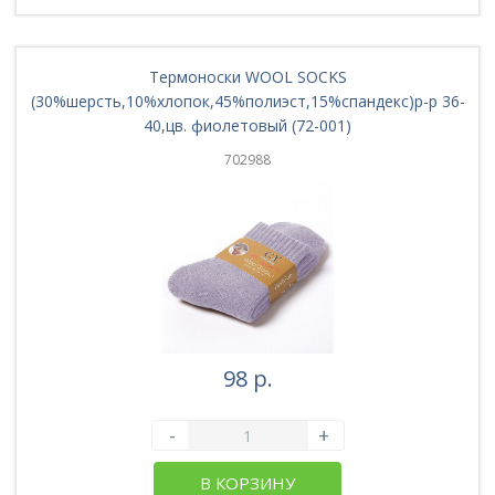
Термоноски WOOL SOCKS
(30%шерсть,10%хлопок,45%полиэст,15%спандекс)р-р 36-
40,цв. фиолетовый (72-001)
702988
98 р.
-
+
В КОРЗИНУ