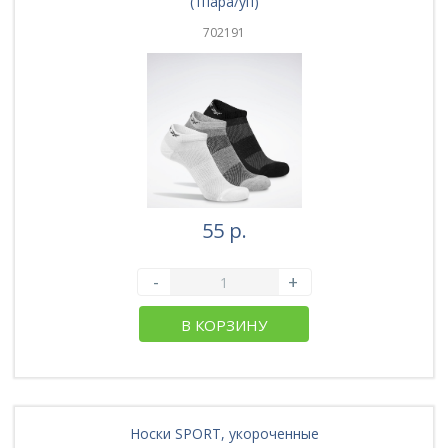
(1пара/уп)
702191
55 р.
-
+
В КОРЗИНУ
Носки SPORT, укороченные