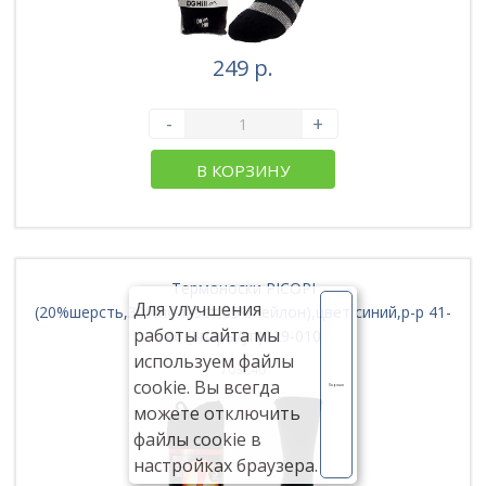
249 р.
-
+
В КОРЗИНУ
Термоноски PICOPI
Для улучшения
(20%шерсть,30%полиэст,35%нейлон),цвет синий,р-р 41-
работы сайта мы
46 (3пары/уп)129-010
используем файлы
703240
cookie. Вы всегда
Хорошо
можете отключить
файлы cookie в
настройках браузера.