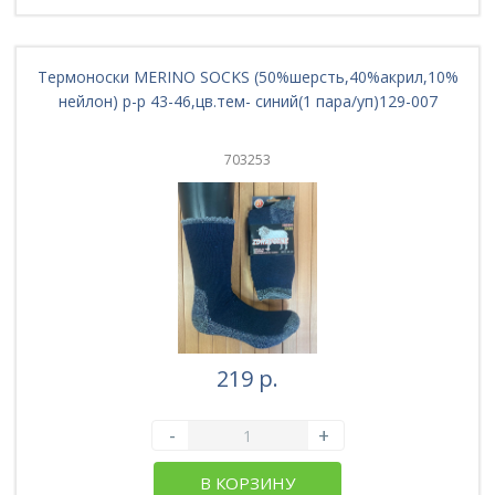
Термоноски MERINO SOCKS (50%шерсть,40%акрил,10%
нейлон) р-р 43-46,цв.тем- синий(1 пара/уп)129-007
703253
219 р.
-
+
В КОРЗИНУ