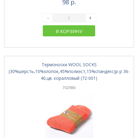
98 р.
-
+
В КОРЗИНУ
Термоноски WOOL SOCKS
(30%шерсть,10%хлопок,45%полиэст,15%спандекс)р-р 36-
40,цв. коралловый (72-001)
702986