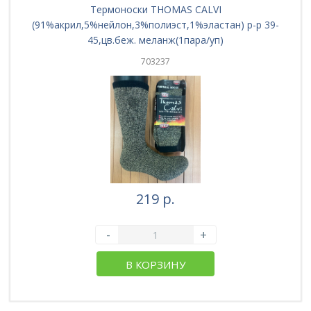
Термоноски THOMAS CALVI
(91%акрил,5%нейлон,3%полиэст,1%эластан) р-р 39-
45,цв.беж. меланж(1пара/уп)
703237
219 р.
-
+
В КОРЗИНУ