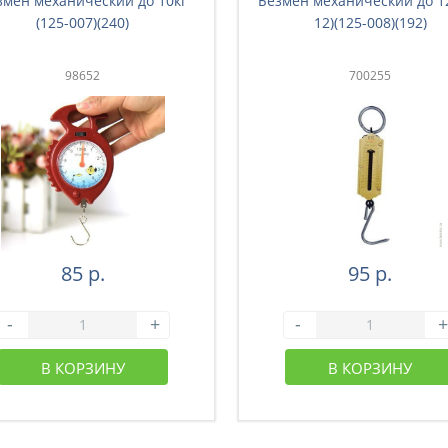
змен механический до 10кг
Безмен механический до 12к
(125-007)(240)
12)(125-008)(192)
98652
700255
85 р.
95 р.
-
+
-
+
В КОРЗИНУ
В КОРЗИНУ