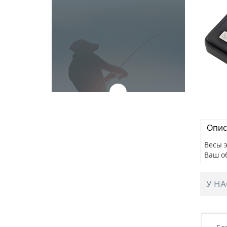
Опис
Весы э
Ваш о
У НА