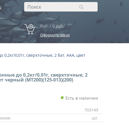
u
0шт. / 0 руб.
Оформить заказ
 0,2кг/0,01г, сверхточные, 2 бат. ААА, цвет
нные до 0,2кг/0,01г, сверхточные, 2
ет черный (MT200)(125-013)(200)
Есть в наличии
703149
ения:
шт.