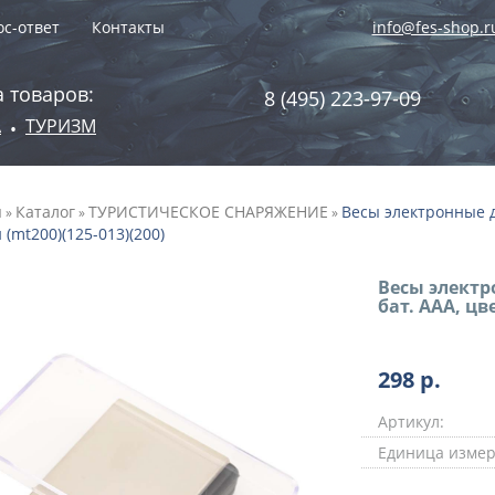
с-ответ
Контакты
info@fes-shop.r
 товаров:
8 (495) 223-97-09
А
ТУРИЗМ
•
я
Каталог
ТУРИСТИЧЕСКОЕ СНАРЯЖЕНИЕ
Весы электронные до
»
»
»
(mt200)(125-013)(200)
Весы электро
бат. ААА, цв
298
р.
Артикул:
Единица измер