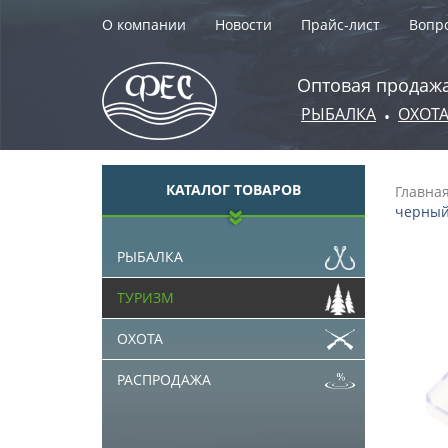
О компании
Новости
Прайс-лист
Вопро
Оптовая продажа
РЫБАЛКА
ОХОТ
•
КАТАЛОГ ТОВАРОВ
Главна
черный 
РЫБАЛКА
ТУРИЗМ
ОХОТА
РАСПРОДАЖА