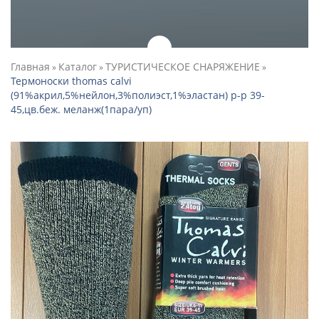
Главная
Каталог
ТУРИСТИЧЕСКОЕ СНАРЯЖЕНИЕ
»
»
»
Термоноски thomas calvi
(91%акрил,5%нейлон,3%полиэст,1%эластан) р-р 39-
45,цв.беж. меланж(1пара/уп)