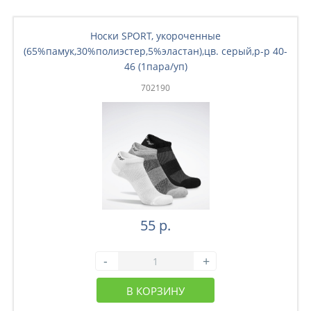
Носки SPORT, укороченные
(65%памук,30%полиэстер,5%эластан),цв. серый,р-р 40-
46 (1пара/уп)
702190
55 р.
-
+
В КОРЗИНУ