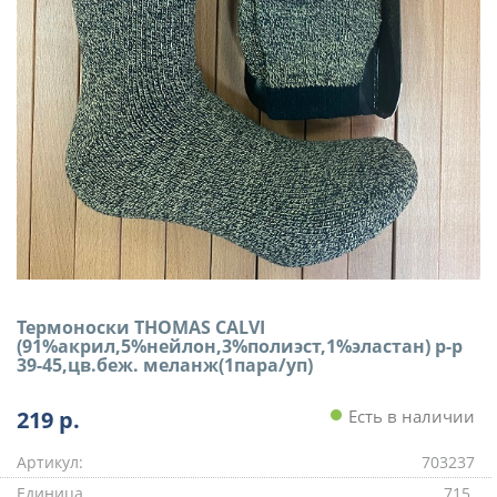
Термоноски THOMAS CALVI
(91%акрил,5%нейлон,3%полиэст,1%эластан) р-р
39-45,цв.беж. меланж(1пара/уп)
219
р.
Есть в наличии
Артикул:
703237
Единица
715.