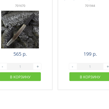
009)
701670
701944
565 р.
199 р.
-
+
-
+
В КОРЗИНУ
В КОРЗИНУ