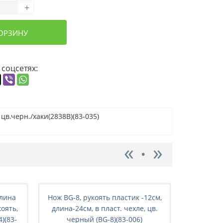
+
КОРЗИНУ
 соцсетях:
цв.черн./хаки(2838B)(83-035)
длина
Нож BG-8, рукоять пластик -12см,
Нож BG, 
оять,
длина-24см, в пласт. чехле, цв.
125мм, ст
)(83-
черный (BG-8)(83-006)