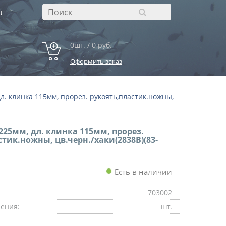
u
0шт. / 0 руб.
Оформить заказ
л. клинка 115мм, прорез. рукоять,пластик.ножны,
225мм, дл. клинка 115мм, прорез.
стик.ножны, цв.черн./хаки(2838B)(83-
Есть в наличии
703002
ения:
шт.