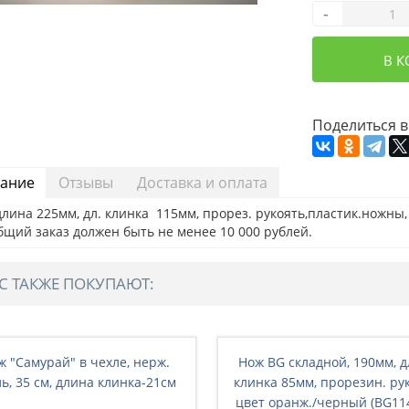
-
В 
Поделиться в
ание
Отзывы
Доставка и оплата
лина 225мм, дл. клинка 115мм, прорез. рукоять,пластик.ножны, 
бщий заказ должен быть не менее 10 000 рублей.
С ТАКЖЕ ПОКУПАЮТ:
ж "Самурай" в чехле, нерж.
Нож BG складной, 190мм, 
ль, 35 см, длина клинка-21см
клинка 85мм, прорезин. рук
цвет оранж./черный (BG114