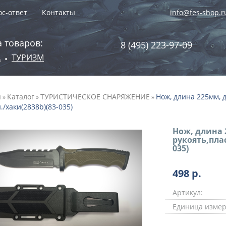
с-ответ
Контакты
info@fes-shop.r
 товаров:
8 (495) 223-97-09
А
ТУРИЗМ
•
я
Каталог
ТУРИСТИЧЕСКОЕ СНАРЯЖЕНИЕ
Нож, длина 225мм, д
»
»
»
./хаки(2838b)(83-035)
Нож, длина 
рукоять,пла
035)
498
р.
Артикул:
Единица измер