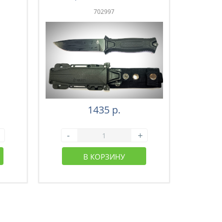
702997
1435 р.
-
+
-
В КОРЗИНУ