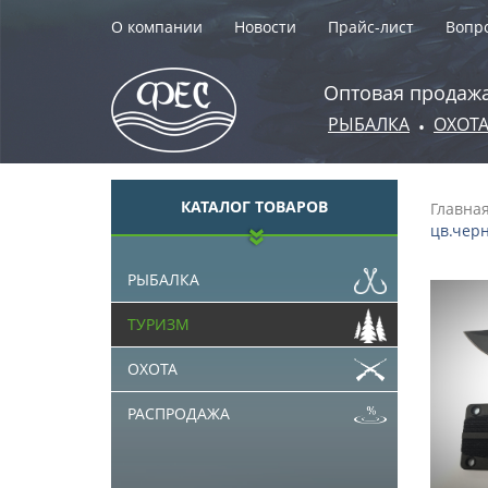
О компании
Новости
Прайс-лист
Вопро
Оптовая продажа
РЫБАЛКА
ОХОТ
•
КАТАЛОГ ТОВАРОВ
Главна
цв.черн
РЫБАЛКА
ТУРИЗМ
ОХОТА
РАСПРОДАЖА