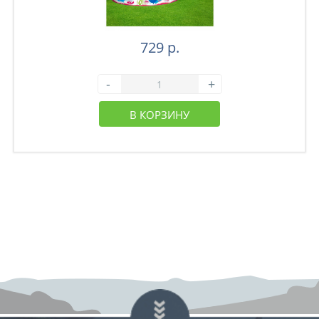
729 р.
-
+
В КОРЗИНУ