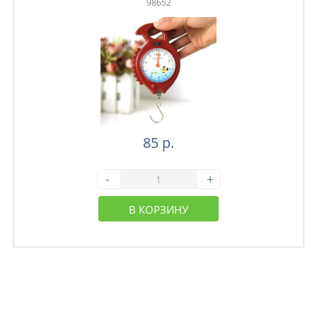
98652
85 р.
-
+
В КОРЗИНУ