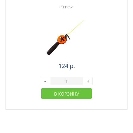
311952
124 р.
-
+
В КОРЗИНУ