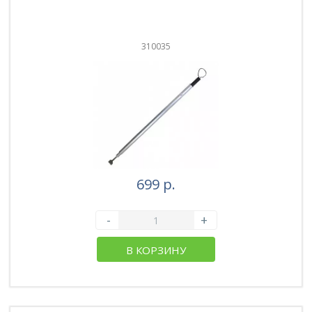
310035
699 р.
-
+
В КОРЗИНУ