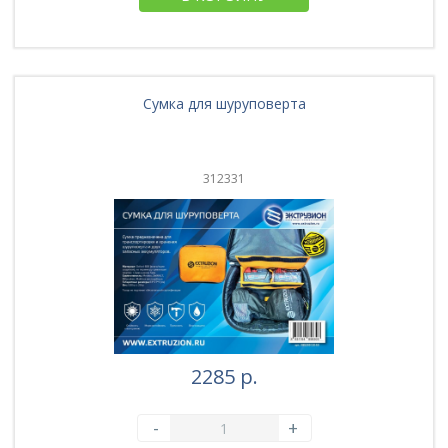
Сумка для шуруповерта
312331
2285 р.
-
+