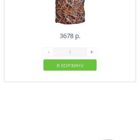
3678 р.
-
+
В КОРЗИНУ