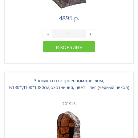
4895 р.
-
+
В КОРЗИНУ
Засидка со встроенным креслом,
В130*Д100*Ш80см,охотничья, цвет - лес (черный чехол)
701918